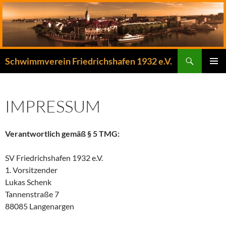
Zum
Inhalt
springen
Suchen
Schwimmverein Friedrichshafen 1932 e.V.
PRIMÄR
MENÜ
IMPRESSUM
Verantwortlich gemäß § 5 TMG:
SV Friedrichshafen 1932 e.V.
1. Vorsitzender
Lukas Schenk
Tannenstraße 7
88085 Langenargen